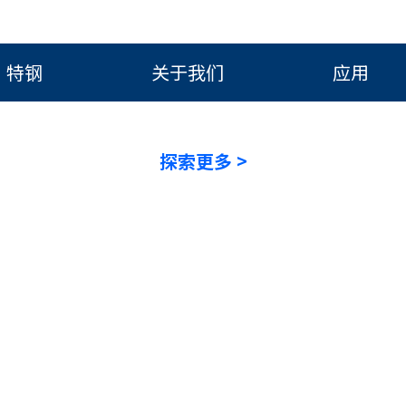
tions for Your Indus
特钢
关于我们
应用
样化的优质钢材产品和解决方案，以满足您所
探索更多 >