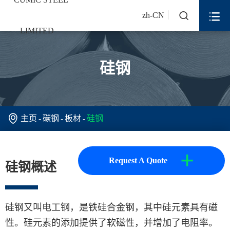


zh-CN
硅钢

主页
碳钢
板材
硅钢
+
Request A Quote
硅钢概述
硅钢又叫电工钢，是铁硅合金钢，其中硅元素具有磁
性。硅元素的添加提供了软磁性，并增加了电阻率。