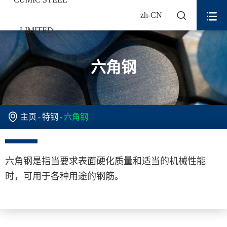


zh-CN
六角钢

主页
特钢
六角钢
六角钢是指当要求表面硬化质量和适当的机械性能
时，可用于各种用途的钢筋。