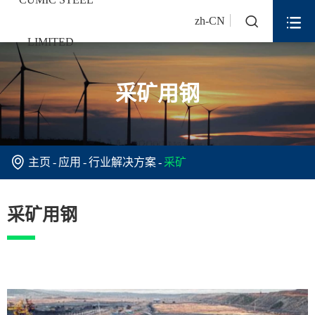


zh-CN
采矿用钢

主页
应用
行业解决方案
采矿
采矿用钢