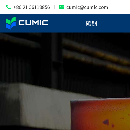
+86 21 56118856
cumic@cumic.com


碳钢