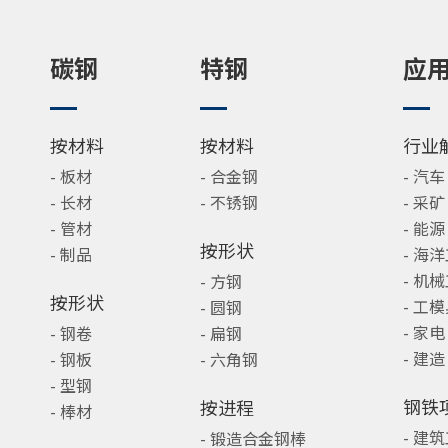
碳钢
特钢
应
按材料
按材料
行业
- 板材
- 合金钢
- 汽车
- 长材
- 不锈钢
- 采矿
- 管材
- 能源
按形状
- 制品
- 海
- 机
- 方钢
按形状
- 工
- 圆钢
- 家电
- 钢卷
- 扁钢
- 建造
- 钢板
- 六角钢
- 型钢
钢铁
按进程
- 棒材
- 建
- 锻造合金钢棒