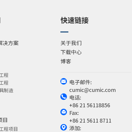
用
快速链接
解决方案
关于我们
下载中心
博客
洋工程
电子邮件:
械工程

cumic@cumic.com
模具制造
电话:

+86 21 56118856
Fax:

项目
+86 21 5611 8711
添加:

筑工程项目