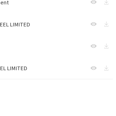

ment


TEEL LIMITED




EEL LIMITED
