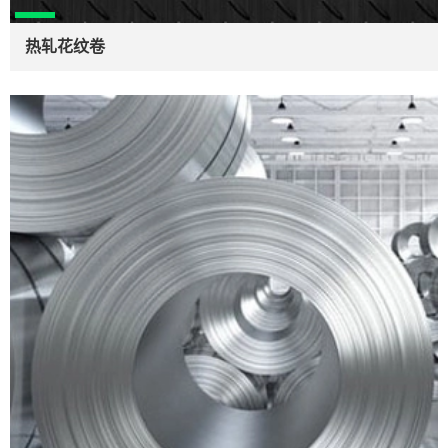
热轧花纹卷