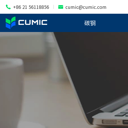
+86 21 56118856
cumic@cumic.com


碳钢