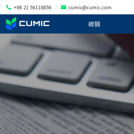
+86 21 56118856
cumic@cumic.com


碳钢