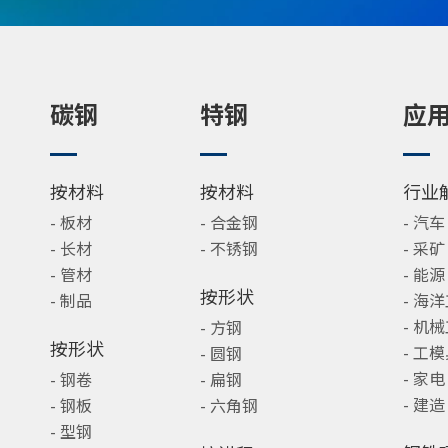
碳钢
特钢
应
按材料
按材料
行业
- 板材
- 合金钢
- 汽车
- 长材
- 不锈钢
- 采矿
- 管材
- 能源
按形状
- 制品
- 海
- 机
- 方钢
按形状
- 工
- 圆钢
- 家电
- 钢卷
- 扁钢
- 建造
- 钢板
- 六角钢
- 型钢