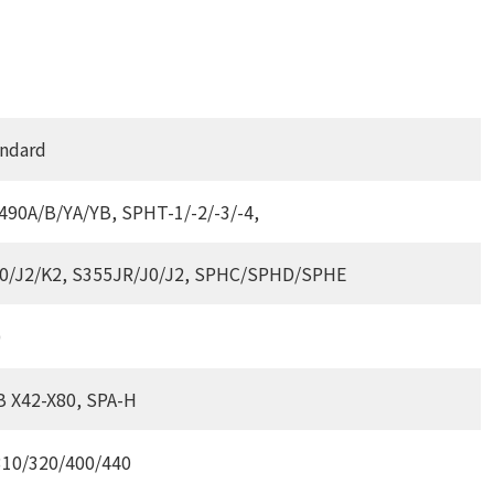
andard
90A/B/YA/YB, SPHT-1/-2/-3/-4,
J0/J2/K2, S355JR/J0/J2, SPHC/SPHD/SPHE
0
B X42-X80, SPA-H
10/320/400/440