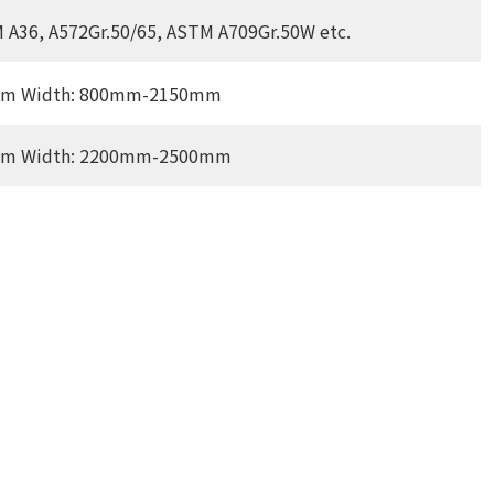
A36, A572Gr.50/65, ASTM A709Gr.50W etc.
0mm Width: 800mm-2150mm
0mm Width: 2200mm-2500mm