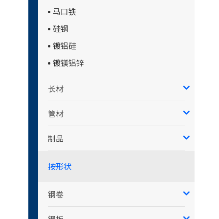
马口铁
硅钢
镀铝硅
镀镁铝锌
长材
管材
制品
按形状
钢卷