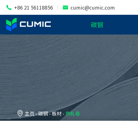
+86 21 56118856
cumic@cumic.com


碳钢

主页
碳钢
板材
热轧卷