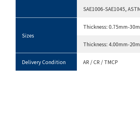
SAE1006-SAE1045, ASTM 
Thickness: 0.75mm-3
Sizes
Thickness: 4.00mm-2
Delivery Condition
AR / CR / TMCP