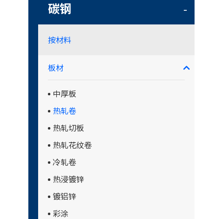
碳钢
-
按材料
板材
中厚板
热轧卷
热轧切板
热轧花纹卷
冷轧卷
热浸镀锌
镀铝锌
彩涂