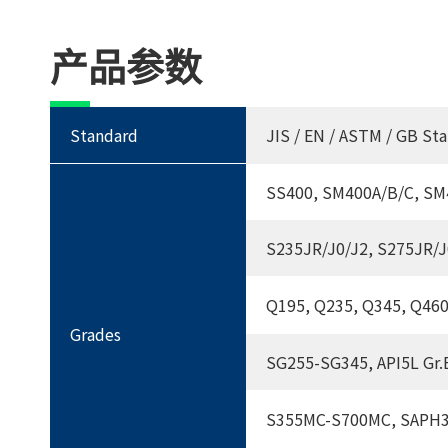
产品参数
Standard
JIS / EN / ASTM / GB St
SS400, SM400A/B/C, SM4
S235JR/J0/J2, S275JR/
Q195, Q235, Q345, Q46
Grades
SG255-SG345, API5L Gr.
S355MC-S700MC, SAPH3