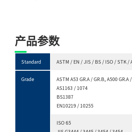
产品参数
Standard
ASTM / EN / JIS / BS / ISO / STK / 
Grade
ASTM A53 GR.A / GR.B, A500 GR.A /
AS1163 / 1074
BS1387
EN10219 / 10255
ISO 65
JIS G3444 / 3445 / 3454 / 3454