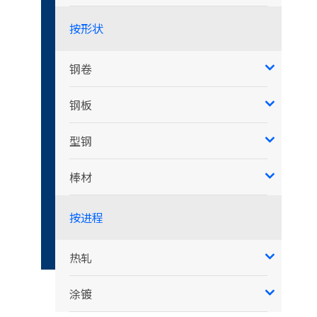
按形状
钢卷
钢板
型钢
棒材
按进程
热轧
涂镀