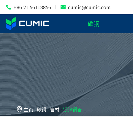
+86 21 56118856
cumic@cumic.com


碳钢

主页
碳钢
管材
镀锌钢管