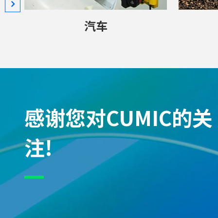
汽车
感谢您对CUMIC的关
注!