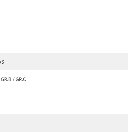
AS
 GR.B / GR.C