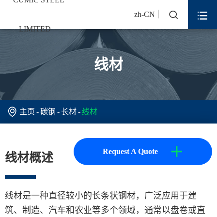


zh-CN
线材

主页
碳钢
长材
线材
+
Request A Quote
线材概述
线材是一种直径较小的长条状钢材，广泛应用于建
筑、制造、汽车和农业等多个领域，通常以盘卷或直