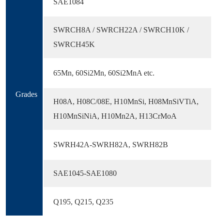
SAE1084
SWRCH8A / SWRCH22A / SWRCH10K /
SWRCH45K
65Mn, 60Si2Mn, 60Si2MnA etc.
Grades
H08A, H08C/08E, H10MnSi, H08MnSiVTiA,
H10MnSiNiA, H10Mn2A, H13CrMoA
SWRH42A-SWRH82A, SWRH82B
SAE1045-SAE1080
Q195, Q215, Q235