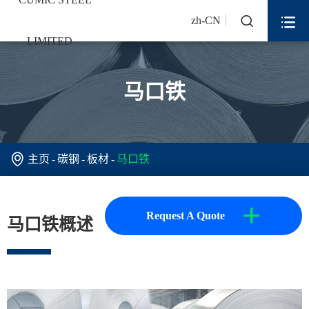


zh-CN
马口铁

主页
碳钢
板材
马口铁
+
Request A Quote
马口铁概述