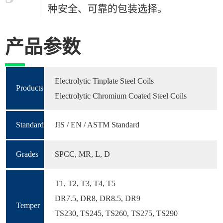
种安全、可靠的包装选择。
产品参数
Electrolytic Tinplate Steel Coils
Products
Electrolytic Chromium Coated Steel Coils
Standard
JIS / EN / ASTM Standard
Grades
SPCC, MR, L, D
T1, T2, T3, T4, T5
DR7.5, DR8, DR8.5, DR9
Temper
TS230, TS245, TS260, TS275, TS290