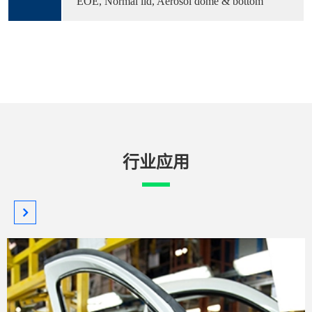
EOE, Normal lid, Aerosol dome & bottom
行业应用