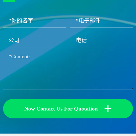
+
Now Contact Us For Quotation