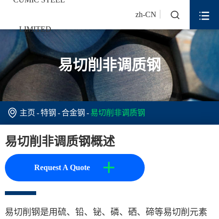


zh-CN
易切削非调质钢

主页
特钢
合金钢
易切削非调质钢
易切削非调质钢概述
+
Request A Quote
易切削钢是用硫、铅、铋、磷、硒、碲等易切削元素