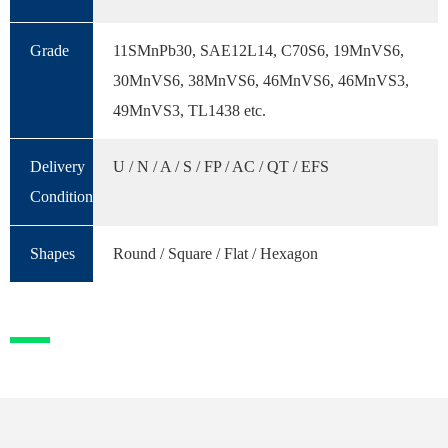
Grade
11SMnPb30, SAE12L14, C70S6, 19MnVS6,
30MnVS6, 38MnVS6, 46MnVS6, 46MnVS3,
49MnVS3, TL1438 etc.
Delivery
U / N / A / S / FP / AC / QT / EFS
Condition
Shapes
Round / Square / Flat / Hexagon