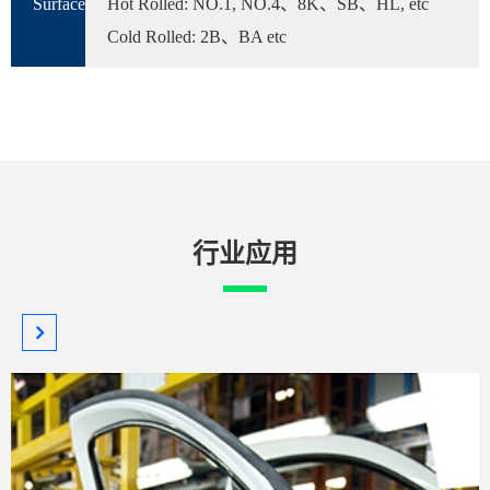
Surface
Hot Rolled: NO.1, NO.4、8K、SB、HL, etc
Cold Rolled: 2B、BA etc
行业应用