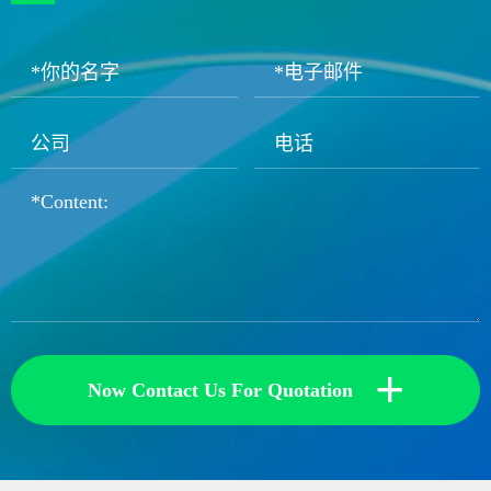
+
Now Contact Us For Quotation