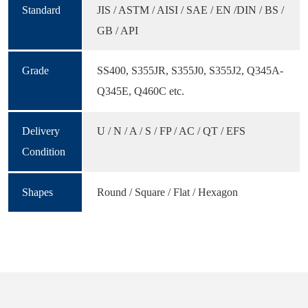
Standard
JIS / ASTM / AISI / SAE / EN /DIN / BS /
GB / API
Grade
SS400, S355JR, S355J0, S355J2, Q345A-
Q345E, Q460C etc.
Delivery
U / N / A / S / FP / AC / QT / EFS
Condition
Shapes
Round / Square / Flat / Hexagon