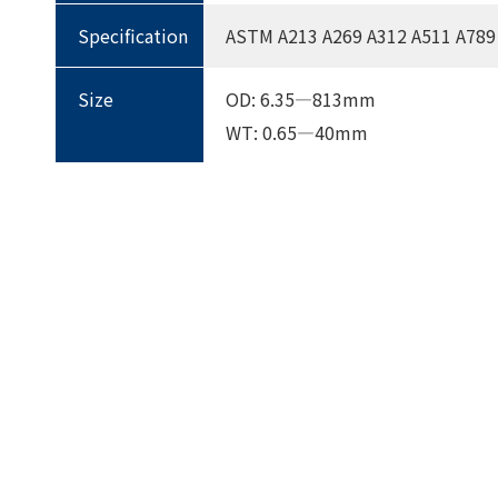
Specification
ASTM A213 A269 A312 A511 A789
Size
OD: 6.35—813mm
WT: 0.65—40mm