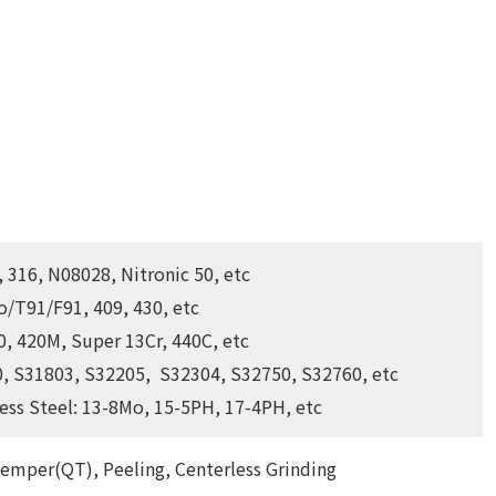
4, 316, N08028, Nitronic 50, etc
Mo/T91/F91, 409, 430, etc
10, 420M, Super 13Cr, 440C, etc
00, S31803, S32205, S32304, S32750, S32760, etc
less Steel: 13-8Mo, 15-5PH, 17-4PH, etc
emper(QT), Peeling, Centerless Grinding