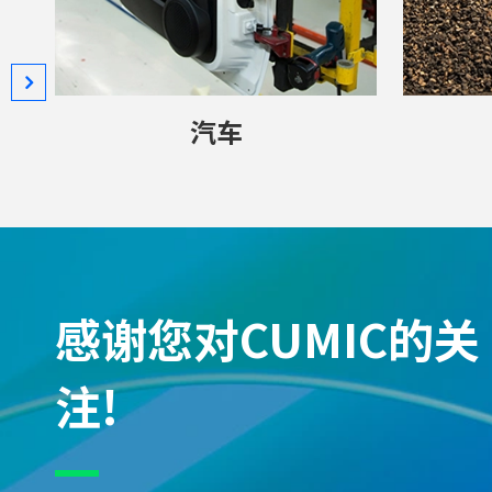
汽车
感谢您对CUMIC的关
注!