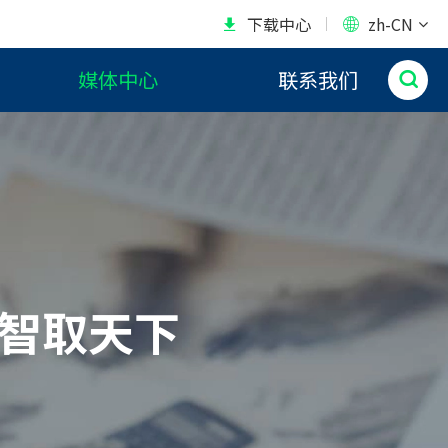
下载中心
zh-CN


媒体中心
联系我们

，智取天下