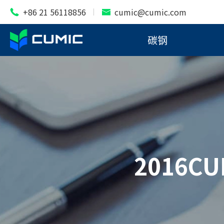
+86 21 56118856
cumic@cumic.com


碳钢
2016