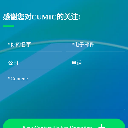
感谢您对CUMIC的关注!
+
Now Contact Us For Quotation