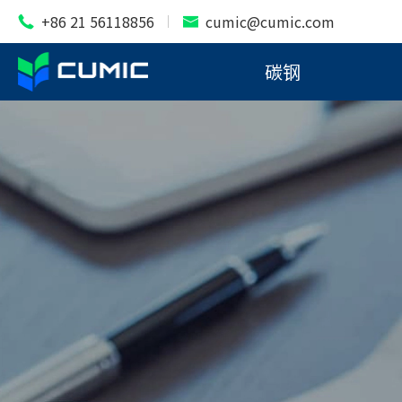
+86 21 56118856
cumic@cumic.com


碳钢