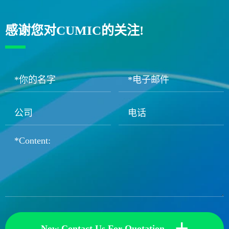
感谢您对CUMIC的关注!
+
Now Contact Us For Quotation