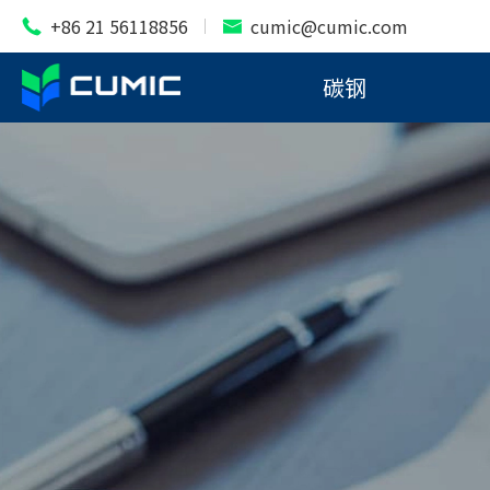
+86 21 56118856
cumic@cumic.com


碳钢