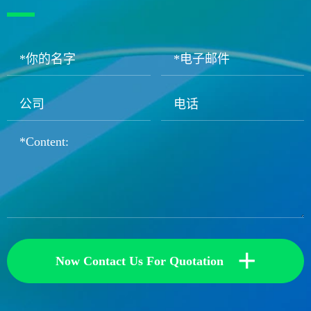
+
Now Contact Us For Quotation